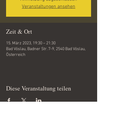
Veranstaltungen ansehen
Zeit & Ort
15. März 2023, 19:30 – 21:30
Bad Vöslau, Badner Str. 7-9, 2540 Bad Vöslau,
Österreich
Diese Veranstaltung teilen
Copyright 2012 © by
www.tanzfieber.at
All Rights Reserved