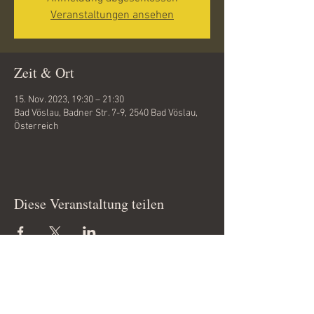
Veranstaltungen ansehen
Zeit & Ort
15. Nov. 2023, 19:30 – 21:30
Bad Vöslau, Badner Str. 7-9, 2540 Bad Vöslau,
Österreich
Diese Veranstaltung teilen
Copyright 2012 © by
www.tanzfieber.at
All Rights Reserved