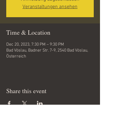
Veranstaltungen ansehen
Time & Location
Dec 20, 2023, 7:30 PM – 9:30 PM
Bad Vöslau, Badner Str. 7-9, 2540 Bad Vöslau,
Österreich
Share this event
Copyright 2012 © by
www.tanzfieber.at
All rights reserved