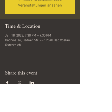
Veranstaltungen ansehen
Time & Location
Jan 18, 2023, 7:30 PM – 9:30 PM
Bad Vöslau, Badner Str. 7-9, 2540 Bad Vöslau,
Österreich
Share this event
Copyright 2012 © by
www.tanzfieber.at
All rights reserved