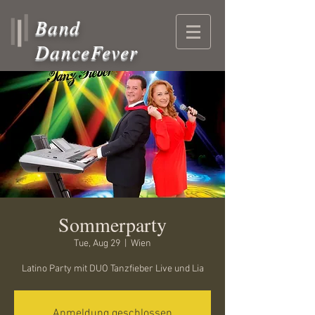
Band
DanceFever
Sommerparty
Tue, Aug 29
  |  
Wien
Latino Party mit DUO Tanzfieber Live und Lia
Anmeldung geschlossen