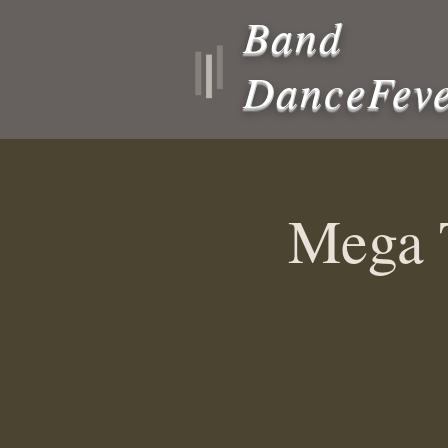
Band
DanceFev
Mega 