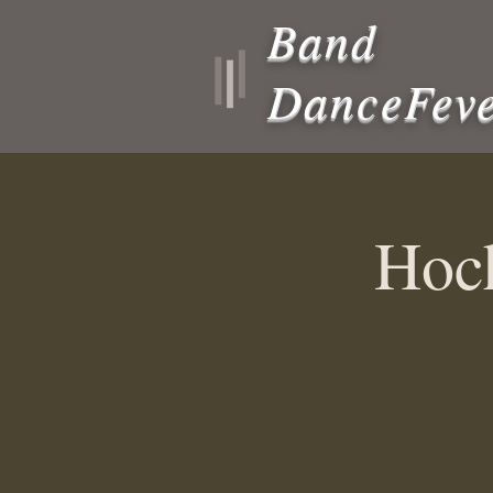
Band
DanceFev
Hoch