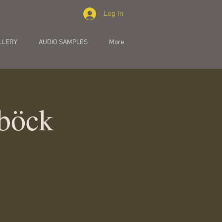
Log In
LLERY
AUDIO SAMPLES
More
nböck