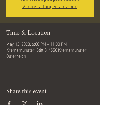
Veranstaltungen ansehen
Time & Location
May 13, 2023, 6:00 PM – 11:00 PM
Kremsmünster, Stift 3, 4550 Kremsmünster,
Österreich
Share this event
Copyright 2012 © by
www.tanzfieber.at
All rights reserved