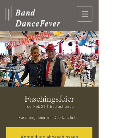
Band
DanceFever
Faschingsfeier
Tue, Feb 21
  |  
Bad Schönau
Faschingsfeier mit Duo Tanzfieber
Anmeldung abgeschlossen