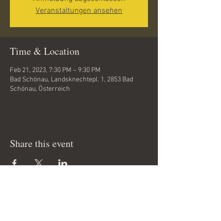
Veranstaltungen ansehen
Time & Location
Feb 21, 2023, 7:30 PM – 9:30 PM
Bad Schönau, Landsknechtepl. 1, 2853 Bad
Schönau, Österreich
Share this event
Copyright 2012 © by
www.tanzfieber.at
All rights reserved